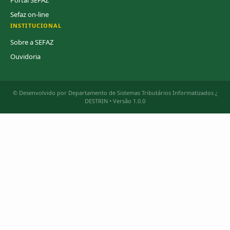
Portal SEFAZ
Sefaz on-line
INSTITUCIONAL
Sobre a SEFAZ
Ouvidoria
© Desenvolvido por Departamento de Sistemas Tributários Informatizados ¿
DESTRIN • Versão 1.0.0